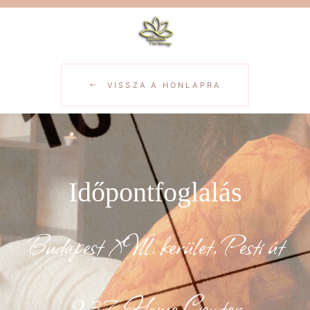
VISSZA A HONLAPRA
Időpontfoglalás
Budapest XVll. kerület, Pesti út
237, Home Center